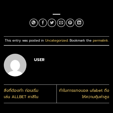
This entry was posted in
Uncategorized
. Bookmark the
permalink
.
USER
สิ่งที่ต้องทำ ก่อนเริ่ม
ทำไมการแทงบอล ufabet ถึง
เล่น ALLBET คาสิโน
ให้ความคุ้มค่าสูง