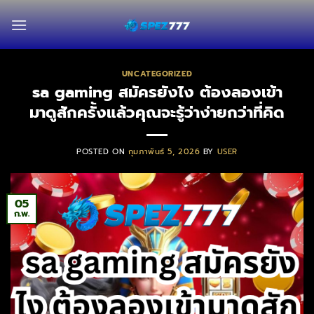
Skip
to
content
UNCATEGORIZED
sa gaming สมัครยังไง ต้องลองเข้า
มาดูสักครั้งแล้วคุณจะรู้ว่าง่ายกว่าที่คิด
POSTED ON
กุมภาพันธ์ 5, 2026
BY
USER
05
ก.พ.