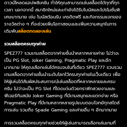
ดาวน์โหลดแอปพลิเคชัน ทำให้คุณสามารถเล่นสล็อตได้ทุกที่ทุก
เวลา นอกจากนี้ สมาชิกใหม่และเก่ายังได้รับโบนัสและโปรโมชั่นพิ
เศษมากมาย เช่น โบนัสต้อนรับ เครดิตฟรี และกิจกรรมแจกของ
รางวัลต่าง ๆ ที่จะช่วยเพิ่มโอกาสชนะและเพิ่มความสนุกในการ
เดิมพัน
สล็อตทดลองเล่น
รวมสล็อตครบทุกค่าย
SPEZ777 รวมเกมสล็อตจากค่ายชั้นนำหลากหลายค่าย ไม่ว่าจะ
เป็น PG Slot, Joker Gaming, Pragmatic Play และอีก
มากมาย ให้คุณเลือกเล่นได้ครบจบในที่เดียว SPEZ777 รวบรวม
เกมสล็อตจากค่ายชั้นนำระดับโลกไว้ครบทุกค่ายในเว็บเดียว เพื่อ
ให้ผู้เล่นได้สัมผัสประสบการณ์เล่นสล็อตที่หลากหลายและครบ
ครัน ไม่ว่าจะเป็น PG Slot ที่โดดเด่นด้วยกราฟิกสวยงามและ
ฟีเจอร์ทันสมัย Joker Gaming ที่มีเกมสนุกและแตกง่าย หรือ
Pragmatic Play ที่มีเกมหลากหลายรูปแบบตอบโจทย์ทุกสไตล์
การเล่น รวมถึง Spade Gaming และค่ายอื่น ๆ อีกมากมาย
การรวมสล็อตครบทุกค่ายช่วยให้ผู้เล่นสามารถเลือกเล่นเกมที่