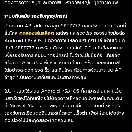
ต้องการความสนุกและโอกาสชนะรางวัลใหญ่ในทุกการเดิมพั
ระบบทันสมัย รองรับทุกอุปกรณ์
ด้วยระบบ API อัปเดตล่าสุด SPEZ777 มอบประสบการณ์เล่นที่
ลื่นไหล
ทดลองเล่นสล็อต
เสถียร และรวดเร็ว รองรับทั้งมือถือ
Android และ iOS ไม่ต้องดาวน์โหลดโปรแกรม เล่นผ่านเว็บได้
ทันที SPEZ777 มาพร้อมกับระบบเทคโนโลยีทันสมัยที่ออกแบบมา
เพื่อรองรับการเล่นบนทุกอุปกรณ์ ไม่ว่าจะเป็นมือถือ แท็บเล็ต
หรือคอมพิวเตอร์ ผู้เล่นสามารถเข้าถึงเกมสล็อตและเกมคาสิโน
ได้อย่างสะดวก รวดเร็ว และลื่นไหล ด้วยการพัฒนาระบบ API
ล่าสุดที่เน้นความเสถียรและประสิทธิภาพสูง
ไม่ว่าคุณจะใช้ระบบ Android หรือ iOS ก็สามารถเล่นผ่านเว็บ
เบราว์เซอร์ได้ทันทีโดยไม่ต้องดาวน์โหลดแอปพลิเคชันเพิ่มเติม
ทำให้การเข้าใช้งานง่ายและรวดเร็วมากขึ้น นอกจากนี้ ระบบยัง
รองรับการเชื่อมต่ออินเทอร์เน็ตความเร็วต่ำ เพื่อให้เล่นได้อย่าง
ต่อเนื่องไม่มีสะดุดสล็อตทดลองเล่น