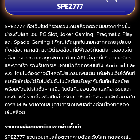
SPEZ777
SPEZ777 คือเว็บไซต์ที่รวบรวมเกมสล็อตยอดนิยมจากค่ายชั้น
นำระดับโลก เช่น PG Slot, Joker Gaming, Pragmatic Play
และ Spade Gaming ให้คุณได้สนุกกับเกมหลากหลายรูปแบบ
ทั้งสล็อตคลาสสิกและวิดีโอสล็อตที่มีฟีเจอร์ทันสมัยทดลองเล่น
สล็อต ระบบของเราถูกพัฒนาด้วย API ล่าสุดที่ให้ความเสถียร
และรวดเร็ว รองรับการเล่นผ่านมือถือทุกระบบทั้ง Android และ
iOS โดยไม่ต้องดาวน์โหลดโปรแกรมเพิ่มเติม เล่นผ่านเว็บได้ทันที
สมาชิกใหม่จะได้รับโปรโมชั่นโบนัสต้อนรับสุดคุ้มทันทีหลังสมัคร
พร้อมด้วยโปรโมชั่นฝากเงิน โบนัสคืนยอดเสีย และกิจกรรมแจก
เครดิตฟรี รวมถึงฟรีสปินสำหรับสมาชิกเก่าที่จะช่วยเพิ่มโอกาสใน
การชนะและเพิ่มความสนุกในการเดิมพันอย่างต่อเนื่องทดลอง
เล่นสล็อต
รวมเกมสล็อตยอดนิยมจากค่ายชั้นนำ
SPEZ777 รวบรวมเกมสล็อตจากค่ายดังระดับโลก ทดลองเล่น