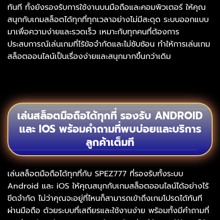
ทันที ทั้งยังรองรับการใช้งานบนมือถือและคอมพิวเตอร์ ให้คุณ
สนุกกับเกมสล็อตได้ทุกที่ทุกเวลาอย่างไม่มีสะดุด ระบบออกแบบ
มาเพื่อความง่ายและรวดเร็ว เหมาะกับทุกคนที่ต้องการ
ประสบการณ์เล่นเกมที่ไร้ข้อจำกัดและไม่ซับซ้อน ทำให้การเล่นเกม
สล็อตออนไลน์เป็นเรื่องง่ายและสนุกมากขึ้นกว่าเดิม
เล่นสล็อตมือถือได้ทุกที่ รองรับ ANDROID
และ IOS พร้อมคำถามที่พบบ่อยและบริการ
ลูกค้าเต็มที
เล่นสล็อตมือถือได้ทุกที่กับ SPEZ777 ที่รองรับทั้งระบบ
Android และ iOS ให้คุณสนุกกับเกมสล็อตออนไลน์ได้อย่างไร้
ขีดจำกัด ไม่ว่าคุณจะอยู่ที่ไหนก็สามารถเข้าถึงเกมโปรดได้ทันที
ผ่านมือถือ ด้วยระบบที่เสถียรและใช้งานง่าย พร้อมทั้งมีคำถามที่