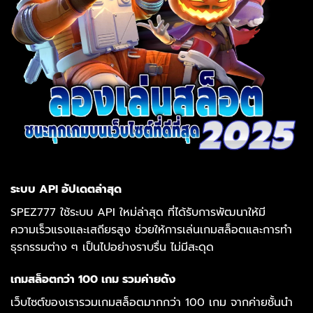
ระบบ API อัปเดตล่าสุด
SPEZ777 ใช้ระบบ API ใหม่ล่าสุด ที่ได้รับการพัฒนาให้มี
ความเร็วแรงและเสถียรสูง ช่วยให้การเล่นเกมสล็อตและการทำ
ธุรกรรมต่าง ๆ เป็นไปอย่างราบรื่น ไม่มีสะดุด
เกมสล็อตกว่า 100 เกม รวมค่ายดัง
เว็บไซต์ของเรารวมเกมสล็อตมากกว่า 100 เกม จากค่ายชั้นนำ