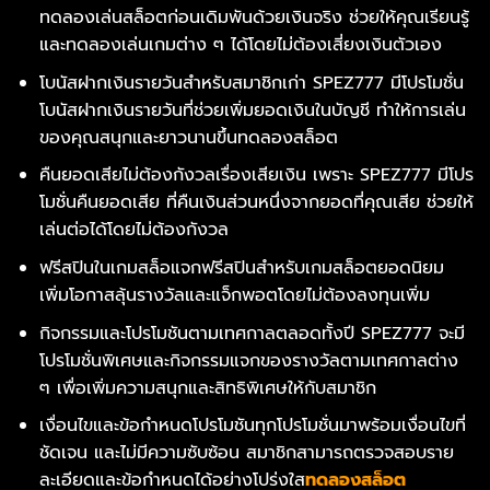
ทดลองเล่นสล็อตก่อนเดิมพันด้วยเงินจริง ช่วยให้คุณเรียนรู้
และทดลองเล่นเกมต่าง ๆ ได้โดยไม่ต้องเสี่ยงเงินตัวเอง
โบนัสฝากเงินรายวันสำหรับสมาชิกเก่า SPEZ777 มีโปรโมชั่น
โบนัสฝากเงินรายวันที่ช่วยเพิ่มยอดเงินในบัญชี ทำให้การเล่น
ของคุณสนุกและยาวนานขึ้นทดลองสล็อต
คืนยอดเสียไม่ต้องกังวลเรื่องเสียเงิน เพราะ SPEZ777 มีโปร
โมชั่นคืนยอดเสีย ที่คืนเงินส่วนหนึ่งจากยอดที่คุณเสีย ช่วยให้
เล่นต่อได้โดยไม่ต้องกังวล
ฟรีสปินในเกมสล็อแจกฟรีสปินสำหรับเกมสล็อตยอดนิยม
เพิ่มโอกาสลุ้นรางวัลและแจ็กพอตโดยไม่ต้องลงทุนเพิ่ม
กิจกรรมและโปรโมชันตามเทศกาลตลอดทั้งปี SPEZ777 จะมี
โปรโมชั่นพิเศษและกิจกรรมแจกของรางวัลตามเทศกาลต่าง
ๆ เพื่อเพิ่มความสนุกและสิทธิพิเศษให้กับสมาชิก
เงื่อนไขและข้อกำหนดโปรโมชันทุกโปรโมชั่นมาพร้อมเงื่อนไขที่
ชัดเจน และไม่มีความซับซ้อน สมาชิกสามารถตรวจสอบราย
ละเอียดและข้อกำหนดได้อย่างโปร่งใส
ทดลองสล็อต