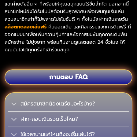
และค่ายดังอื่น ๆ ที่พร้อมให้คุณสนุกแบบไร้ขีดจำกัด นอกจากนี้
สมาชิกใหม่ยังได้รับโบนัสต้อนรับสุดพิเศษเพื่อเพิ่มทุนเริ่มเล่น
ส่วนสมาชิกเก่าก็ไม่พลาดโปรโมชั่นดี ๆ ทั้งโบนัสฝากเงินรายวัน
สล็อตทดลองเล่นฟรี
คืนยอดเสีย และกิจกรรมแจกเครดิตฟรี ที่
ออกแบบมาเพื่อเพิ่มความคุ้มค่าและโอกาสชนะในทุกการเดิมพัน
สมัครง่าย ไม่ยุ่งยาก พร้อมทีมงานดูแลตลอด 24 ชั่วโมง ให้
คุณมั่นใจได้ทุกครั้งที่เข้าร่วมสนุก
ถามตอบ FAQ
สมัครสมาชิกต้องเตรียมอะไรบ้าง?
ฝาก-ถอนเงินรวดเร็วไหม?
ใช้เวลานานแค่ไหนถึงจะเริ่มเล่นได้?