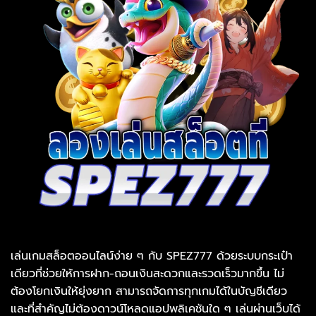
เล่นเกมสล็อตออนไลน์ง่าย ๆ กับ SPEZ777 ด้วยระบบกระเป๋า
เดียวที่ช่วยให้การฝาก-ถอนเงินสะดวกและรวดเร็วมากขึ้น ไม่
ต้องโยกเงินให้ยุ่งยาก สามารถจัดการทุกเกมได้ในบัญชีเดียว
และที่สำคัญไม่ต้องดาวน์โหลดแอปพลิเคชันใด ๆ เล่นผ่านเว็บได้