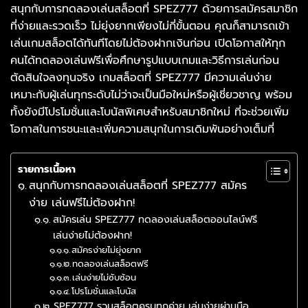
สนุกกับการทดลองเล่นสล็อตที่ SPEZ777 ด้วยการสมัครสมาชิก
ที่ง่ายและรวดเร็ว ไม่ยุ่งยากเพียงไม่กี่ขั้นตอน คุณก็สามารถเข้า
เล่นเกมสล็อตได้ทันทีโดยไม่ต้องฝากเงินก่อน เปิดโอกาสให้ทุก
คนได้ทดลองเล่นฟรีเพื่อศึกษารูปแบบเกมและวิธีการเล่นก่อน
ตัดสินใจลงทุนจริง เกมสล็อตที่ SPEZ777 มีความเล่นง่าย
เหมาะกับผู้เล่นทุกระดับไม่ว่าจะเป็นมือใหม่หรือผู้เชี่ยวชาญ พร้อม
ทั้งยังมีโปรโมชั่นและโบนัสพิเศษสำหรับสมาชิกใหม่ ที่จะช่วยเพิ่ม
โอกาสในการชนะและเพิ่มความสนุกในการเดิมพันอย่างเต็มที่
รายการเนื้อหา
สนุกกับการทดลองเล่นสล็อตที่ SPEZ777 สมัคร
ง่าย เล่นฟรีไม่ต้องฝาก!
สมัครเล่น SPEZ777 ทดลองเล่นสล็อตออนไลน์ฟรี
เล่นง่ายไม่ต้องฝาก!
สมัครง่ายไม่ยุ่งยาก
ทดลองเล่นสล็อตฟรี
เล่นง่ายไม่ซับซ้อน
โปรโมชั่นและโบนัส
SPEZ777 รวมสล็อตครบทุกค่าย เล่นง่ายผ่านมือ