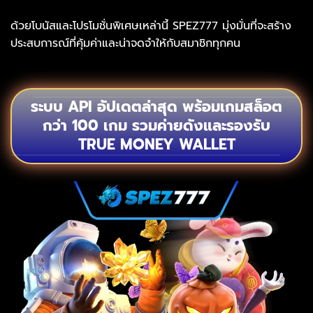
ด้วยโบนัสและโปรโมชั่นพิเศษเหล่านี้ SPEZ777 มุ่งมั่นที่จะสร้าง
ประสบการณ์ที่คุ้มค่าและน่าจดจำให้กับสมาชิกทุกคน
ระบบ API อัปเดตล่าสุด พร้อมเกมสล็อต
กว่า 100 เกม รวมค่ายดังและรองรับ
TRUE MONEY WALLET