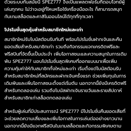
ด้วยระบบทันสมัยนี้ SPEZ777 จึงเป็นแพลตฟอร์มที่ตอบโจทย์ผู้
เล่นทุกคน ไม่ว่าจะอยู่ที่ไหนหรือใช้เครื่องมืออะไร ก็สามารถสนุก
กับเกมสล็อตและคาสิโนออนไลน์ได้ทุกที่ทุกเวลา
โปรโมชั่นสุดคุ้มสำหรับสมาชิกใหม่และเก่า
สมาชิกใหม่รับโบนัสต้อนรับทันที พร้อมโปรโมชั่นฝากเงินและคืน
ยอดเสียสำหรับสมาชิกเก่า รวมถึงกิจกรรมแจกเครดิตฟรีและ
ฟรีสปินที่จัดขึ้นเป็นประจำ เพิ่มโอกาสชนะและความสนุกในการเดิม
พัน SPEZ777 มอบโปรโมชั่นสุดพิเศษที่ออกแบบมาเพื่อเพิ่ม
ความคุ้มค่าให้กับสมาชิกทั้งใหม่และเก่า เริ่มตั้งแต่โบนัสต้อนรับ
สำหรับสมาชิกใหม่ที่สมัครและฝากเงินครั้งแรก ช่วยเพิ่มทุนในการ
เดิมพันและเพิ่มโอกาสชนะตั้งแต่เริ่มต้น นอกจากนี้ยังมีเครดิตฟรี
สำหรับทดลองเล่น รวมถึงโบนัสฝากเงินรายวันและรายสัปดาห์
สำหรับสมาชิกเก่าสล็อตทดลองเล่น
สำหรับผู้เล่นที่มีประสบการณ์ SPEZ777 มีโปรโมชั่นคืนยอดเสียที่
จะช่วยลดความเสี่ยงและเพิ่มโอกาสในการเล่นต่ออย่างยาวนาน
นอกจากนี้ยังมีแจกฟรีสปินในเกมสล็อตและกิจกรรมพิเศษตาม