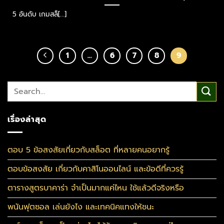
5 อันดับ เกมสล็[...]
1
…
6
7
8
9
เรื่องล่าสุด
ตอบ 5 ข้อสงสัยเกี่ยวกับสล็อต ที่หลายคนอยากรู้
ตอบข้อสงสัย เกี่ยวกับคาสิโนออนไลน์ และข้อดีที่ควรรู้
ตารางสูตรบาคาร่า จำเป็นมากแค่ไหน ใช้แล้วดีจริงหรือ
พนันฟุตซอล เล่นยังไง และเทคนิคแทงให้ชนะ