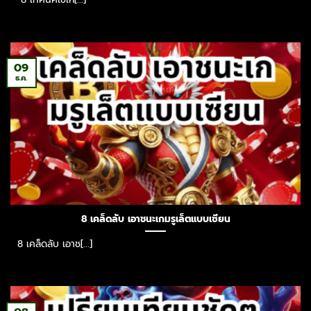
09
ธ.ค.
8 เคล็ดลับ เอาชนะเกมรูเล็ตแบบเซียน
8 เคล็ดลับ เอาช[...]