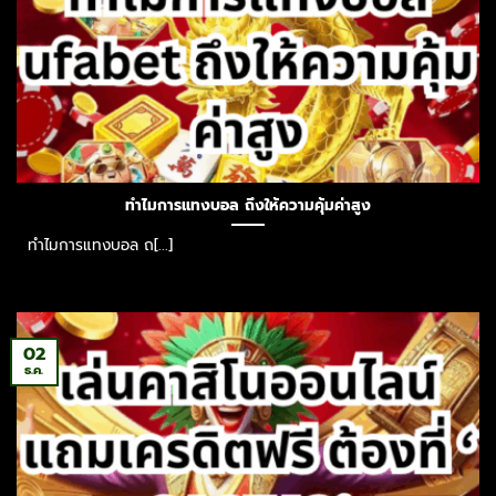
ทำไมการแทงบอล ถึงให้ความคุ้มค่าสูง
ทำไมการแทงบอล ถ[...]
02
ธ.ค.