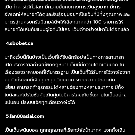
เปิดทำการได้ทั่วโลก มีความมั่นคงทางการเงินสูงมาก มีการ
อัพเดทให้สมาชิกได้ดูและรับรู้อยู่บ่อยๆเป็นเว็บที่มีทั้งคุณภาพและ
มาตรฐานครบครันมีเกมส์ดีๆให้เลือกมากกว่า 100 รายการให้
สมาชิกได้เล่นกับแบบจุใจกันไปเลย เว็บดีๆอย่างนี้หาไม่ได้อีกแล้ว
4.sbobet.ca
มาถึงเว็บนี้กันบ้างเป็นเว็บที่ได้รับสิทธ์อย่าเป็นทางการสามารถ
เปิดบริการได้อย่างไม่ผิดกฎหมายเว็บนี้มีความโดดเด่นมาก ใน
เรื่องของราคาบอลที่ได้มาตรฐาน เป็นเว็บที่ได้รับการไว้วางใจจาก
คนทั่วทั้งโลกมีเงินทุนหมุนเวียนมาก ระบบความปลอดภัย
เยี่ยม สามารถทำธุรกรรมได้หลายช่องทางหลายธนาคาร มีทั้ง
โบนัสและโปรโมชั่นคุ้มเกินคุ้มไม่มีการโกงเกิดขึ้นภายในเว็บอย่าง
แน่นอน มีระบบเช็คทุกเดือนวางใจได้
5.fan88asiai.com
เป็นเว็บพนันบอล ถูกกฎหมายที่เรียกว่าใจป้ำมากๆ แจกทั้งเงิน