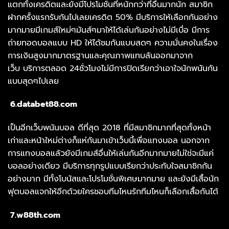
แตกทั้งเครดิตและยังมีโปรโมชั่นที่หนักกว่าที่อื่นมากนัก สมาชิก
ฝากครั้งแรกรับกันไปเลยเครดิต 50% มีบริการให้เลือกกันอย่าง
มากมายมีเกมส์ใหม่ๆมันส์ๆมาให้ได้เล่นกันอย่างไม่มีเบื่อ มีการ
ถ่ายทอดบอลแบบ HD ให้ได้ชมกันแบบสดๆ ความมั่นคงในเรื่อง
การเงินสูงมากมาตรฐานและคุณภาพแทบล้นออกมาจาก
เว็บ บริการตลอด 24ชั่วโมงไม่มีการปิดเรียกว่าเอาใจนักพนันกัน
แบบสุดๆไปเลย
6.databet88.com
เป็นอีกเว็บพนันบอล ดีที่สุด 2018 ที่มีสมาชิกมากที่สุดทั้งหน้า
เก่าและหน้าใหม่ต่างก็แห่กันมาเข้าเว็บนี้เพื่อแทงบอล นอกจาก
การแทงบอลแล้วยังมีเกมส์อื่นให้เล่นกันอีกมากมายไม่ใช่จะมีแค่
บอลอย่างเดียว มีบริการทุกรูปแบบเรียกว่าประทับใจสมาชิกกัน
อย่างมาก มีทั้งโบนัสและโปรโมชั่นพิเศษมากมาย และยังมีเสื้อนัก
ฟุตบอลแจกให้อีกด้วยใครชอบทีมไหนรักทีมไหนก็เลือกเสื้อกันได้
7.w88th.com