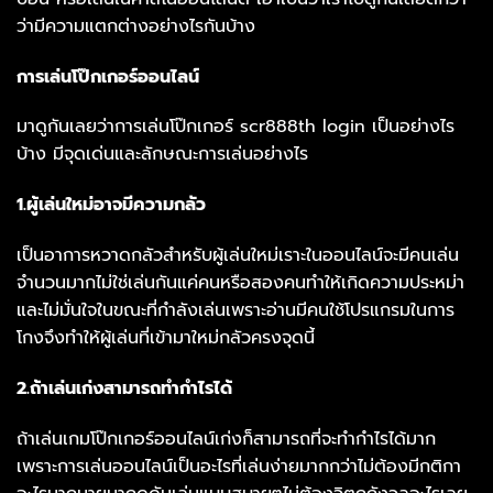
ว่ามีความแตกต่างอย่างไรกันบ้าง
การเล่นโป๊กเกอร์ออนไลน์
มาดูกันเลยว่าการเล่นโป๊กเกอร์ scr888th login เป็นอย่างไร
บ้าง มีจุดเด่นและลักษณะการเล่นอย่างไร
1
.
ผู้เล่นใหม่อาจมีความกลัว
เป็นอาการหวาดกลัวสำหรับผู้เล่นใหม่เราะในออนไลน์จะมีคนเล่น
จำนวนมากไม่ใช่เล่นกันแค่คนหรือสองคนทำให้เกิดความประหม่า
และไม่มั่นใจในขณะที่กำลังเล่นเพราะอ่านมีคนใช้โปรแกรมในการ
โกงจึงทำให้ผู้เล่นที่เข้ามาใหม่กลัวครงจุดนี้
2
.
ถ้าเล่นเก่งสามารถทำกำไรได้
ถ้าเล่นเกมโป๊กเกอร์ออนไลน์เก่งก็สามารถที่จะทำกำไรได้มาก
เพราะการเล่นออนไลน์เป็นอะไรที่เล่นง่ายมากกว่าไม่ต้องมีกติกา