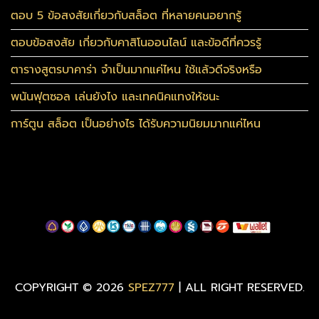
ตอบ 5 ข้อสงสัยเกี่ยวกับสล็อต ที่หลายคนอยากรู้
ตอบข้อสงสัย เกี่ยวกับคาสิโนออนไลน์ และข้อดีที่ควรรู้
ตารางสูตรบาคาร่า จำเป็นมากแค่ไหน ใช้แล้วดีจริงหรือ
พนันฟุตซอล เล่นยังไง และเทคนิคแทงให้ชนะ
การ์ตูน สล็อต เป็นอย่างไร ได้รับความนิยมมากแค่ไหน
COPYRIGHT © 2026
SPEZ777
| ALL RIGHT RESERVED.