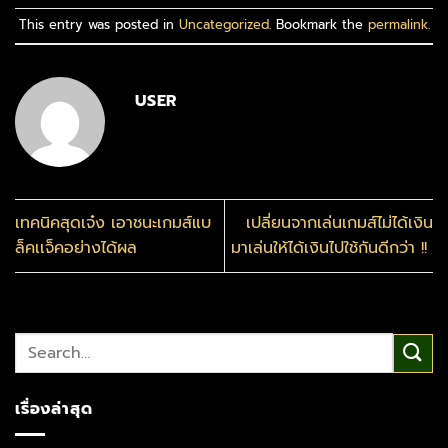
This entry was posted in
Uncategorized
. Bookmark the
permalink
.
USER
เทคนิคสุดเจ๋ง เอาชนะเกมส์แบ
เปลี่ยนจากเล่นเกมส์ไม่ได้เงิน
ล็คเเจ็คอย่างได้ผล
มาเล่นให้ได้เงินไปใช้กันดีกว่า !!
เรื่องล่าสุด