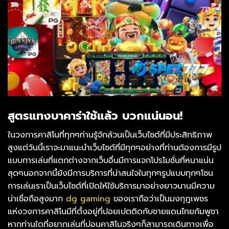
สูตรแทงบาคาร่าใช้แล้ว บวกแน่นอน!
ในวงการคาสิโนที่ทุกๆท่านรู้จักล้วนเป็นเว็บไซต์ที่มีประสิทธิภาพ
สูงแต่วันนี้เราจะมาแนะนำเว็บไซต์ที่มีทุกๆอย่างที่ท่านต้องการมีรูป
แบบการเล่นที่แตกต่างจากเว็บอื่นมีการแจกโปรโมชั่นที่หนาแน่น
สุดๆนอกจากนี้ยังมีการบริการที่น่าสนใจในทุกๆรูปแบบทุกๆโซน
การเล่นเราเป็นเว็บไซต์ที่เปิดให้ใช้บริการมาอย่างยาวนานมีความ
น่าเชื่อถือสูงมาก
dg gaming
ของเราถือว่าเป็นมงกุฎเพชร
แห่งวงการคาสิโนมีที่ตั้งอยู่ที่ปอยเปตติดกับชายแดนไทยกัมพูชา
หากท่านใดที่อยากเล่นที่บ่อนคาสิโนจริงๆก็สามารถเดินทางเพื่อ