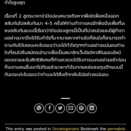
กำไรสูงสุด
เรื่องที่ 2 สูตรบาคาร่าปิงปองหมายถึงหากฝั่งใดฝั่งหนึ่งออก
สลับกันไปสลับกันมา 4-5 ครั้งให้ท่านทำการลงอีกฝั่งนึงเพื่อที่จะ
ลงสลับกันแบบนี้เรียกว่าปิงปองสูตรนี้เป็นที่น่าสนใจและมีผู้ทำตา
มอย่างมากจึงได้รับกำไรที่มากมายหากท่านใดที่สนใจก็สามารถทำ
ตามกันได้เลยนะคะรับรองว่าจะได้กำไรทุกๆท่านอย่างแน่นอนท่าน
ใดที่สนใจรีบสมัครเข้ามาเพื่อเป็นสมาชิกเว็บไซต์คาสิโนออนไลน์
ของเราและรับสิทธิพิเศษที่ท่านควรจะได้รับการนะคะอย่ารอช้าก่อน
ที่จะตามคนอื่นเขาไม่ทันแล้วมาหากำไรจากแหล่งลงทุนดีๆแบบนี้
กันเถอะค่ะรับรองว่าท่านจะได้สิ่งดีๆกลับไปอย่างแน่นอน
This entry was posted in
Uncategorized
. Bookmark the
permalink
.