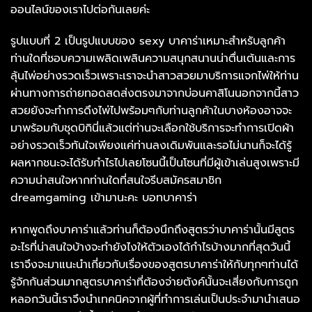
ออนไลน์ของเราไปต่อกันเลยค่ะ
รูปแบบที่ 2 เป็นรูปแบบของ sexy บาคาร่าเหมาะสำหรับลูกค้า
ท่านใดที่ชอบความเพลิดเพลินความสนุกสนานน่าตื่นเต้นและการ
ลุ้นไพ่อย่างรวดเร็วเพราะเราจะนำสาวสวยมาบริการแจกไพ่ให้ท่าน
ผ่านทางการถ่ายทอดสดส่งตรงมาจากบ่อนคาสิโนนอกจากนี้สาว
สวยยังจะทำการดึงไพ่ไปพร้อมๆกับท่านลูกค้าในบางห้องอาจจะ
มาพร้อมกับชุดบิกินี่แล้วแต่ท่านจะเลือกใช้บริการจะทำการเปิดผ้า
อย่างรวดเร็วทันใจเพียงแค่ท่านลงเดิมพันและรอไม่นานก็จะได้รู้
ผลหากชนะจะได้รับกำไรไปเลยโซนนี้เป็นโซนที่มีผู้เข้าเล่นสูงเพราะมี
ความน่าสนใจหากท่านใดที่สนใจรีบสมัครสมาชิก
dreamgaming เข้ามานะคะ บอทบาคาร่า
หากพูดถึงบาคาร่าแล้วท่านก็ต้องนึกถึงสูตรว่าบาคาร่านั้นมีสูตร
อะไรที่น่าสนใจบ้างจะทำยังไงให้ตัวเองได้กำไรบ้างมากที่สุดวันนี้
เราจึงจะมาแนะนำเกี่ยวกับเรื่องของสูตรบาคาร่าให้กับทุกๆท่านได้
รู้จักกันส่วนมากสูตรบาคาร่าที่ต้องจ่ายตังค์นั้นจะเสี่ยงกับการถูก
หลอกวันนี้เราจึงนำเทคนิคจากผู้ที่ทำการเล่นเป็นประจำมานำเสนอ