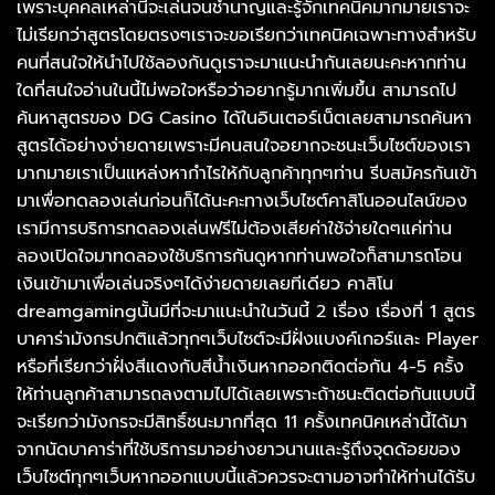
เพราะบุคคลเหล่านี้จะเล่นจนชำนาญและรู้จักเทคนิคมากมายเราจะ
ไม่เรียกว่าสูตรโดยตรงๆเราจะขอเรียกว่าเทคนิคเฉพาะทางสำหรับ
คนที่สนใจให้นำไปใช้ลองกันดูเราจะมาแนะนำกันเลยนะคะหากท่าน
ใดที่สนใจอ่านในนี้ไม่พอใจหรือว่าอยากรู้มากเพิ่มขึ้น สามารถไป
ค้นหาสูตรของ DG Casino ได้ในอินเตอร์เน็ตเลยสามารถค้นหา
สูตรได้อย่างง่ายดายเพราะมีคนสนใจอยากจะชนะเว็บไซต์ของเรา
มากมายเราเป็นแหล่งหากำไรให้กับลูกค้าทุกๆท่าน รีบสมัครกันเข้า
มาเพื่อทดลองเล่นก่อนก็ได้นะคะทางเว็บไซต์คาสิโนออนไลน์ของ
เรามีการบริการทดลองเล่นฟรีไม่ต้องเสียค่าใช้จ่ายใดๆแค่ท่าน
ลองเปิดใจมาทดลองใช้บริการกันดูหากท่านพอใจก็สามารถโอน
เงินเข้ามาเพื่อเล่นจริงๆได้ง่ายดายเลยทีเดียว คาสิโน
dreamgaming
นั้นมีที่จะมาแนะนำในวันนี้ 2 เรื่อง เรื่องที่ 1 สูตร
บาคาร่ามังกรปกติแล้วทุกๆเว็บไซต์จะมีฝั่งแบงค์เกอร์และ Player
หรือที่เรียกว่าฝั่งสีแดงกับสีน้ำเงินหากออกติดต่อกัน 4-5 ครั้ง
ให้ท่านลูกค้าสามารถลงตามไปได้เลยเพราะถ้าชนะติดต่อกันแบบนี้
จะเรียกว่ามังกรจะมีสิทธิ์ชนะมากที่สุด 11 ครั้งเทคนิคเหล่านี้ได้มา
จากนัดบาคาร่าที่ใช้บริการมาอย่างยาวนานและรู้ถึงจุดด้อยของ
เว็บไซต์ทุกๆเว็บหากออกแบบนี้แล้วควรจะตามอาจทำให้ท่านได้รับ