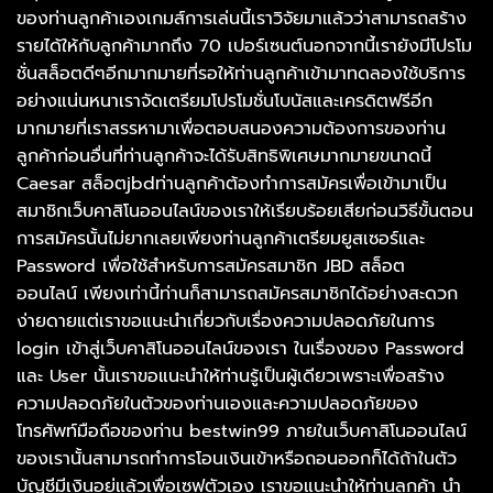
ของท่านลูกค้าเองเกมส์การเล่นนี้เราวิจัยมาแล้วว่าสามารถสร้าง
รายได้ให้กับลูกค้ามากถึง 70 เปอร์เซนต์นอกจากนี้เรายังมีโปรโม
ชั่นสล็อตดีๆอีกมากมายที่รอให้ท่านลูกค้าเข้ามาทดลองใช้บริการ
อย่างแน่นหนาเราจัดเตรียมโปรโมชั่นโบนัสและเครดิตฟรีอีก
มากมายที่เราสรรหามาเพื่อตอบสนองความต้องการของท่าน
ลูกค้าก่อนอื่นที่ท่านลูกค้าจะได้รับสิทธิพิเศษมากมายขนาดนี้
Caesar สล็อตjbdท่านลูกค้าต้องทำการสมัครเพื่อเข้ามาเป็น
สมาชิกเว็บคาสิโนออนไลน์ของเราให้เรียบร้อยเสียก่อนวิธีขั้นตอน
การสมัครนั้นไม่ยากเลยเพียงท่านลูกค้าเตรียมยูสเซอร์และ
Password เพื่อใช้สำหรับการสมัครสมาชิก JBD สล็อต
ออนไลน์ เพียงเท่านี้ท่านก็สามารถสมัครสมาชิกได้อย่างสะดวก
ง่ายดายแต่เราขอแนะนำเกี่ยวกับเรื่องความปลอดภัยในการ
login เข้าสู่เว็บคาสิโนออนไลน์ของเรา ในเรื่องของ Password
และ User นั้นเราขอแนะนำให้ท่านรู้เป็นผู้เดียวเพราะเพื่อสร้าง
ความปลอดภัยในตัวของท่านเองและความปลอดภัยของ
โทรศัพท์มือถือของท่าน bestwin99 ภายในเว็บคาสิโนออนไลน์
ของเรานั้นสามารถทำการโอนเงินเข้าหรือถอนออกก็ได้ถ้าในตัว
บัญชีมีเงินอยู่แล้วเพื่อเซฟตัวเอง เราขอแนะนำให้ท่านลูกค้า นำ