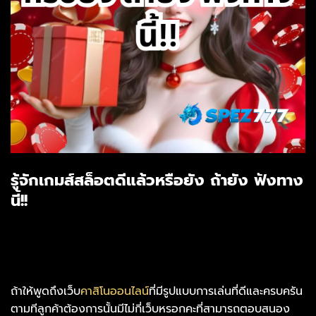
รู้จักเกมส์สล็อตดีแล้วหรือยัง ถ้ายัง ฟังทาง
นี้!!
ถ้าให้พูดถึงเว็บ
คาสิโนออนไลน์
ที่มีรูปแบบการเล่นที่ดีและครบครัน
ตามทีลูกค้าต้องการนั้นมีไม่กี่เว็บหรอกคะที่สามารถตอบสนอง