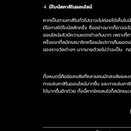
มีโบนัสคาสิโนออนไลน์
หากเป็นตามคาสิโนทั่วไปเราจะไม่ค่อยได้เห็นโบน
มีโอกาสได้โบนัสสักครั้ง ซึ่งอย่างมากก็อาจจ
ออนไลน์แล้วมีความแตกต่างกันมาก เพราะที่คาส
ครั้งแรกที่สมัครสมาชิกหรือแม้แต่การคืนยอด
ของรางวัลต่างๆ มากมายด้วยไม่ว่าจะเป็น ทอ
ทั้งหมดนี่คือข้อสงสัยที่หลายคนมักสงสัยและเ
การเล่นคาสิโนออนไลน์มากขึ้น และการเล่นคาส
ได้มากขึ้นอีกด้วย ทั้งนี้หากใครสนใจก็สมัครs