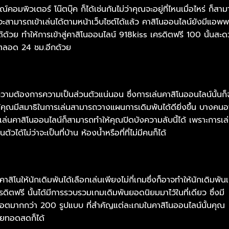
คอมพิวเตอร์ โน๊ตบุ๊ค ก็ได้เช่นกันไม่ว่าคุณจะอยู่ที่ไหนเมื่อไหร่ ก็สา
จะสามารถเข้าเล่นได้ตามหน้าเว็บไซต์ได้แล้ว คาสิโนออนไลน์ยังมีแอพพ
้ด้วย ทำให้การเข้าสู่คาสิโนออนไลน์ 918kiss เครดิตฟรี 100 นั้นสะ
้ตลอด 24 ชม.อีกด้วย
ีความต้องการความเป็นส่วนตัวแน่นอน ซึ่งการเล่นคาสิโนออนไลน์นั้นก็
ห้คุณมีสมาธิในการเล่นสามารถวางแผนการเดิมพันได้ดียิ่งขึ้น บางคน
รเล่นคาสิโนออนไลน์ก็สามารถทำให้คุณปิดบังความลับนี้ได้ เพราะการเล
ด้ไม่ว่าจะเป็นที่บ้าน ห้องน้ำหรือที่ที่ไม่มีคนก็ได้
ิโนให้นักเดิมพันได้เลือกเล่นเพียงไม่กี่เกมซึ่งก็อาจทำให้นักเดิมพันเบ
ิตฟรี นั้นได้มีการรวบรวมเกมเดิมพันยอดนิยมมาไว้ในที่เดียว ซึ่งมี
็อตมากกว่า 200 รูปแบบ ที่สำคัญแต่ละเกมในคาสิโนออนไลน์นั้นคุณ
ายทอดสดก็ได้