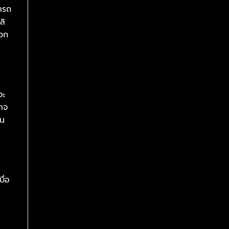
มารถ
ลิ
ดวก
จะ
อาจ
่น
ื่อ