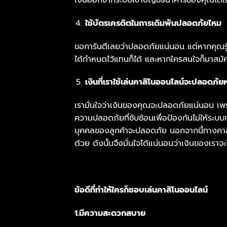
เงินออกจากระบบเข้าบัญชีธนาคารของคุณได้เล
ใช้บัตรเครดิตในการเดิมพันปลอดภัยไหม
ขอการันตีเลยว่าปลอดภัยแน่นอน แต่หากคุณรู้สึ
ได้กำหนดไว้แทนก็ได้ และหากใครสนใจก็มาสมั
เงินที่เราใช้เล่นคาสิโนออนไลน์จะปลอดภัยห
เรามั่นใจว่าเงินของคุณจะปลอดภัยแน่นอน เ
ความปลอดภัยที่ซับซ้อนเพื่อป้องกันไม่ให้ระบบ
บุคคลของลูกค้าจะปลอดภัย นอกจากนี้ทางคาส
ด้วย ดังนั้นจึงมั่นใจได้แน่นอนว่าเงินของเราจะ
ข้อดีที่ทำให้ใครก็ชอบเล่นคาสิโนออนไลน์
1.
มีความสะดวกสบาย