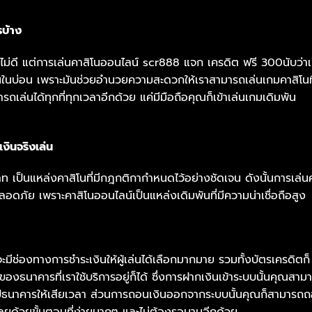
รบ้าง
่ไม่ดี แต่การเล่นคาสิโนออนไลน์ scr888 แจก เครดิต ฟรี 300นับว่าเ
สิโนในบ่อน เพราะมันช่วยอำนวยความสะดวกให้เราสามารถเล่นเกมคาสิโนที
ถเล่นได้ทุกที่ทุกเวลาอีกด้วย แค่มีมือถือคุณก็เข้าเล่นเกมเดิมพัน
งินจริงเล่น
 เป็นแหล่งคาสิโนที่มีกฎกติกากำหนดไว้อย่างชัดเจน ดังนั้นการเล่น
ลอดภัย เพราะคาสิโนออนไลน์เป็นแหล่งเดิมพันที่มีความน่าเชื่อถือสูง
ีช่องทางการชำระเงินให้ผู้เล่นได้เลือกมากมาย รวมทั้งบัตรเครดิตก็
ของธนาคารที่เราใช้บริการอยู่ก็ได้ ซึ่งการฝากเงินเข้าระบบนั้นคุณสาม
ไปธนาคารให้เสียเวลา ส่วนการถอนเงินออกจากระบบนั้นคุณก็สามารถ