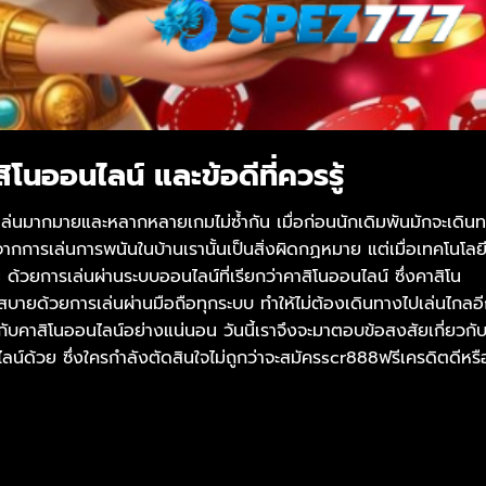
โนออนไลน์ และข้อดีที่ควรรู้
อกเล่นมากมายและหลากหลายเกมไม่ซ้ำกัน เมื่อก่อนนักเดิมพันมักจะเดิน
ากการเล่นการพนันในบ้านเรานั้นเป็นสิ่งผิดกฏหมาย แต่เมื่อเทคโนโลยี
น ด้วยการเล่นผ่านระบบออนไลน์ที่เรียกว่าคาสิโนออนไลน์ ซึ่งคาสิโน
กสบายด้วยการเล่นผ่านมือถือทุกระบบ ทำให้ไม่ต้องเดินทางไปเล่นไกลอ
่ยวกับคาสิโนออนไลน์อย่างแน่นอน วันนี้เราจึงจะมาตอบข้อสงสัยเกี่ยวกั
ไลน์ด้วย ซึ่งใครกำลังตัดสินใจไม่ถูกว่าจะสมัครscr888ฟรีเครดิตดีหรือ