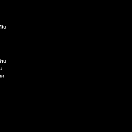
สิโน
้าน
วน
ทศ