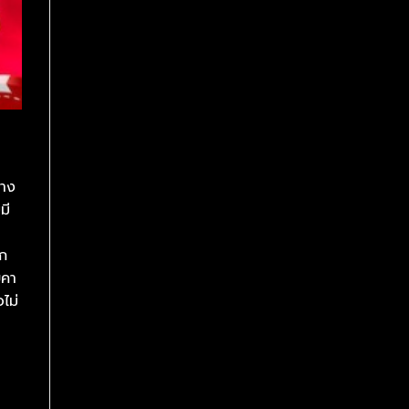
ทาง
มี
ีก
บคา
ไม่