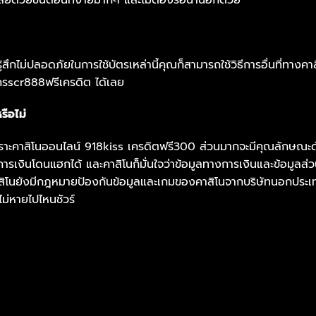
ยด้วยขั้นตอนที่ง่ายมากๆ และไม่ต้องรอนานอีกด้วย
กไม่ปลอดภัยในการใช้บัตรเหล่านี้คุณก็สามารถใช้วิธีการอื่นที่ทางคา
ครscr888ฟรีเครดิต ได้เลย
รือไม่
พราะคาสิโนออนไลน์ 918kiss เครดิตฟรี300 ส่วนมากจะมีคุณลักษณะด
การเงินโดนแฮกได้ และคาสิโนก็มั่นใจว่าข้อมูลทางการเงินและข้อมูลส่
ิโนยังมีกฎหมายป้องกันข้อมูลและเกมของคาสิโนจากบริษัทนอกประเ
ไม่หายไปไหนชัวร์