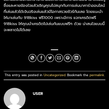
ซึ้งและหายข้องใจแล้วเชิญคุณไปสนุกกับการเล่นบาคาร่าออนไลน์
ที่เล่นแล้วได้เงินจริงเล่นแล้วมีโอกาสรวยชัวร์กันเลย โดยแนะนำ
ให้มาเล่นกับ 918kiss ฟรี1000 เพราะมีการ แจกเครดิตฟรี
918kiss ให้คุณนำเครดิตไปเล่นกันแบบฟรีๆ ด้วย น่าสนใจแบบนี้
จะพลาดไม่ได้เลย
This entry was posted in
Uncategorized
. Bookmark the
permalink
.
USER