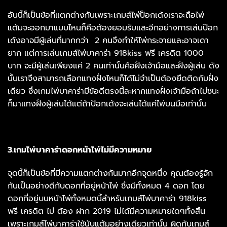
อันนี้ก็เป็นข้อที่แตกต่างกันเพราะเกมส์ไพ่ป็อกเด้งเราจะถือไพ่
แต้มจะออกมาแบบไหนก็คือต้องยอมรับและอีกอย่างการเล่นป๊อก
เด้งอาจมีผู้เล่นที่มากกว่า 2 คนจึงทำให้ไพ่กระจายและอาจเดา
ยาก แต่การเล่นเกมส์ไพ่บาคาร่า 918kiss ฟรี เครดิต 1000
บาท จะมีผู้เล่นเพียงแค่ 2 คนเท่านั้นคือฝั่งเจ้ามือและฝั่งผู้เล่น ดัง
นั้นเราจึงสามารถเลือกแทงฝั่งไหนก็ได้ไม่จำเป็นต้องยึดติดกับฝั่ง
เดียว ซึ่งเกมไพ่บาคาร่ามีข้อดีตรงนี้ละหากแทงฝั่งเจ้ามือถ้าไม่ชนะ
ก็มาแทงฝั่งผู้เล่นได้แต่ถ้าป้อกเด้งจะเล่นได้แค่ไพ่บนมือเท่านั้น
3
.
เกมไพ่บาคาร่าดอกหน้าไพ่ไม่มีความหมาย
จุดนี้ก็เป็นข้อที่มีความแตกต่างกันมากอีกจุดหนึ่ง คุณต้องรู้จัก
กันเป็นอย่างดีกับดอกที่อยู่หน้าไพ่ ซึ่งมีทั้งหมด 4 ดอก โดย
ดอกที่อยู่บนหน้าไพ่ทั้งหมดนี้สำหรับเกมส์ไพ่บาคาร่า 918kiss
ฟรี เครดิต ไม่ ต้อง ฝาก 2019 ไม่ได้มีความหมายใดๆทั้งสิ้น
เพราะเกมส์ไพ่บาคาร่าใช้นับแต้มอย่างเดียวเท่านั้น ผิดกับเกมส์