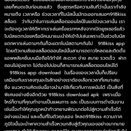
เลยก็หมดเงินก่อนซะแล้ว ซึ่งสูตรหรือความลับที่ว่านั้นเรากำลัง
หมายถึง เวลาหรือ ช่วงเวลาที่โบนัสนั้นมักจะออกเสมอๆ918kiss
สล็อต ว่ากันว่าในการเล่นสล็อตออนไลนืในแต่ช่วงเวลานั้น เรา
จะต้องดูเวลาให้ดีหากเราเล่นครั้งแรกๆหลังจากเปิดยูซเซอร์แล้ว
โบนัสแตกบ่อยหรือมีคนมาแนะนำให้เข้าไปเล่นเพราะเป็นช่วงโบนัส
แตกหากเล่นตามๆกันก็จะแตกโบนัสตามๆกันไป 918kiss app
โดยตัวเกมส์ของสล็อตออนไลน์นั้นสามารถดาวโหลดและติดตั้ง
แอพพลิเคชั่นบนมือถือได้ทำให้ สะดวก ง่าย สบาย รวดเร็ว ฝาก
ถอนไม่ยุ่งยาก ไม่ต้องไปบ่อนก็สามารถเล่นสล็อตออนไลน์ได้
918kiss app download ในเรื่องของเวลานั้นก็เปรียบ
เสมือนกับเราลงทุนอะไรสักอย่างเราต้องเลือกเวลาที่เหมาะสม
ซึ่ง แนวความคิดเช่นนี้อาจนำมาใช้เกี่ยวกับการพนันได้ เป็นสิ่งที่
พิเศษอย่างยิ่งอีกด้วย 918kiss download apk เพราะเมื่อ
ไหร่ก็ตามที่คุณทำงานเป็นแผนการ และ เป็นระบบการดำเนินงาน
เช่นนี้จะทำให้คุณรุดหน้าก้าวทยานพัฒนาต่อไปสู่ความสำเร็จได้
อย่างแน่วแน่ และเต็มที่ในตัวคุณเอง โหลด918kiss ความภาค
ภูมิใจนั้นจะนำพาความสำเร็จหวนกลับสู่ตัวคุณเองอย่างมากมาย