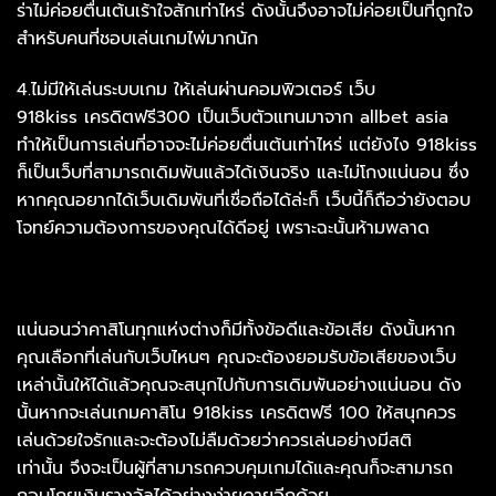
ร่าไม่ค่อยตื่นเต้นเร้าใจสักเท่าไหร่ ดังนั้นจึงอาจไม่ค่อยเป็นที่ถูกใจ
สำหรับคนที่ชอบเล่นเกมไพ่มากนัก
4.ไม่มีให้เล่นระบบเกม ให้เล่นผ่านคอมพิวเตอร์ เว็บ
918kiss เครดิตฟรี300 เป็นเว็บตัวแทนมาจาก allbet asia
ทำให้เป็นการเล่นที่อาจจะไม่ค่อยตื่นเต้นเท่าไหร่ แต่ยังไง 918kiss
ก็เป็นเว็บที่สามารถเดิมพันแล้วได้เงินจริง และไม่โกงแน่นอน ซึ่ง
หากคุณอยากได้เว็บเดิมพันที่เชื่อถือได้ล่ะก็ เว็บนี้ก็ถือว่ายังตอบ
โจทย์ความต้องการของคุณได้ดีอยู่ เพราะฉะนั้นห้ามพลาด
แน่นอนว่าคาสิโนทุกแห่งต่างก็มีทั้งข้อดีและข้อเสีย ดังนั้นหาก
คุณเลือกที่เล่นกับเว็บไหนๆ คุณจะต้องยอมรับข้อเสียของเว็บ
เหล่านั้นให้ได้แล้วคุณจะสนุกไปกับการเดิมพันอย่างแน่นอน ดัง
นั้นหากจะเล่นเกมคาสิโน 918kiss เครดิตฟรี 100 ให้สนุกควร
เล่นด้วยใจรักและจะต้องไม่ลืมด้วยว่าควรเล่นอย่างมีสติ
เท่านั้น จึงจะเป็นผู้ที่สามารถควบคุมเกมได้และคุณก็จะสามารถ
กอบโกยเงินรางวัลได้อย่างง่ายดายอีกด้วย