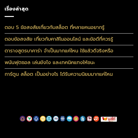
เรื่องล่าสุด
ตอบ 5 ข้อสงสัยเกี่ยวกับสล็อต ที่หลายคนอยากรู้
ตอบข้อสงสัย เกี่ยวกับคาสิโนออนไลน์ และข้อดีที่ควรรู้
ตารางสูตรบาคาร่า จำเป็นมากแค่ไหน ใช้แล้วดีจริงหรือ
พนันฟุตซอล เล่นยังไง และเทคนิคแทงให้ชนะ
การ์ตูน สล็อต เป็นอย่างไร ได้รับความนิยมมากแค่ไหน