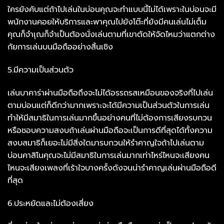
ใครยังคับแต่ถ้าไปเล่นในบ่อนคุณจะทำแบบนี้ไม่ได้เพราะในบ่อนจะมี
พนักงานคอยให้บริการและพาคุณไปยังโต๊ะที่ยังมีคนเล่นไม่เต็ม
คุณก็จำเุณก็จำเป็นต้องนั่งเล่นตามที่เขาตัดให้จัดไหมว่าแตกต่าง
กัยการเล่นบนมือถืออย่างสิ้นเชิง
5.มีความเป็นส่วนตัว
เล่นบาคาร่าผ่านมือถือถึงจะไม่ได้อรรถรสเหมือนของจริงที่ไปเล่น
ตามบ่อนแต่ก็ดีกว่ามากเพราะจะได้มีความเป็นส่วนตัวในการเล่น
ทำให้มีสมาธิในการเล่นมากขึ้นอย่างคนที่ไม่ต้องการเสียงรบกวน
หรือชอบความสงบถ้าเล่นผ่านมือถือจะเป็นการดีที่สุดได้ทั้งความ
สงบสมาธิก็เยอะไม่มีสิ่งใดมารบกวนให้รำคาญใจถ้าไปเล่นตาม
บ่อนคาสิโนคุณจะไม่มีสมาธิในการเล่นมากเท่าไหร่ไหนจะเสียงคน
ไหนจะเสียงเพลงที่เร้าใจบางครั้งดังจนน่ารำคาญเล่นผ่านมือถือดี
ที่สุด
6.ประหยัดและไม่ต้องเสี่ยง