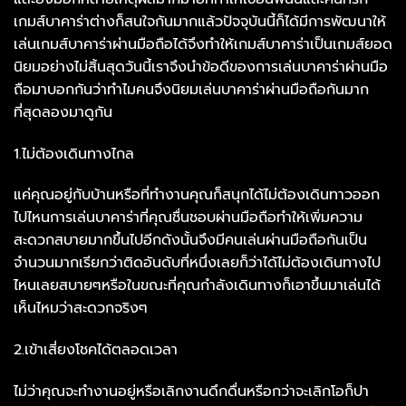
เกมส์บาคาร่าต่างก็สนใจกันมากแล้วปัจจุบันนี้ก็ได้มีการพัฒนาให้
เล่นเกมส์บาคาร่าผ่านมือถือได้จึงทำให้เกมส์บาคาร่าเป็นเกมส์ยอด
นิยมอย่างไม่สิ้นสุดวันนี้เราจึงนำข้อดีของการเล่นบาคาร่าผ่านมือ
ถือมาบอกกันว่าทำไมคนจึงนิยมเล่นบาคาร่าผ่านมือถือกันมาก
ที่สุดลองมาดูกัน
1.ไม่ต้องเดินทางไกล
แค่คุณอยู่กับบ้านหรือที่ทำงานคุณก็สนุกได้ไม่ต้องเดินทาวออก
ไปไหนการเล่นบาคาร่าที่คุณชื่นชอบผ่านมือถือทำให้เพิ่มความ
สะดวกสบายมากขึ้นไปอีกดังนั้นจึงมีคนเล่นผ่านมือถือกันเป็น
จำนวนมากเรียกว่าติดอันดับที่หนึ่งเลยก็ว่าได้ไม่ต้องเดินทางไป
ไหนเลยสบายๆหรือในขณะที่คุณกำลังเดินทางก็เอาขึ้นมาเล่นได้
เห็นไหมว่าสะดวกจริงๆ
2.เข้าเสี่ยงโชคได้ตลอดเวลา
ไม่ว่าคุณจะทำงานอยู่หรือเลิกงานดึกดื่นหรือกว่าจะเลิกโอก็ปา