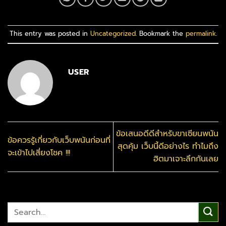
This entry was posted in
Uncategorized
. Bookmark the
permalink
.
USER
ข้อเสนอดีดีสำหรับขาเซียนพนัน
ข้อควรรู้เกี่ยวกับเว็บพนันก่อนที่
สุดคุ้ม เว็บนี้ดีอย่างไร ทำไมถึง
จะเข้าไปเสี่ยงโชค !!!
ฮิตมาเจาะลึกกันเลย