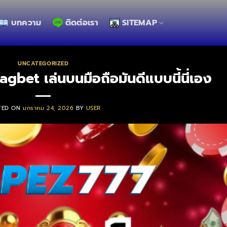
บทความ
ติดต่อเรา
SITEMAP
UNCATEGORIZED
gbet เล่นบนมือถือมันดีแบบนี้นี่เอง
TED ON
มกราคม 24, 2026
BY
USER