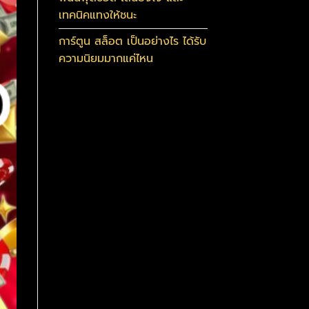
เทคนิคแทงให้ชนะ
การ์ตูน สล็อต เป็นอย่างไร ได้รับ
ความนิยมมากแค่ไหน