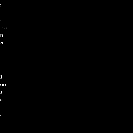
ง
ง
อยาก
ุก
วล
ี
เกม
ม
ใน
ย