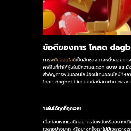
ข้อดีของการ โหลด
dagb
การ
พนันออนไลน์
เป็นอีกช่องทางหนึ่งของการพ
คาสิโนที่ทำให้ผู้เล่นมีความสะดวก สบาย และยั
สำคัญการพนันออนไลน์ยังมีเกมออนไลน์ที่หลาก
โหลด dagbet ไว้เล่นบนมือถือมาฝาก เพราะแค่
1.
เล่นได้ทุกที่ทุกเวลา
เมื่อก่อนหากเรานึกอยากเล่นพนันหรืออยากเดิ
เวลาอย่างมาก หรือบางครั้งเราไม่มีเวลาว่าง