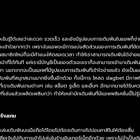
้วจะรับรู้ได้เลยว่าสะดวก รวดเร็ว และยังมีรูปแบบการเดิมพันในแอพก็ง่
จจะเข้าใจยากกว่า เพราะในแอพจะมีการแบ่งสัดส่วนของการเดิมพันที่ชั
เป็นสมาชิกใหม่ก็จะมีคำแนะให้ตลอดเวลา ทำให้เราสามารถเดิมพันได้ง่าย
้าที่ได้ทันที แค่เรามีบัญชีเป็นของตัวเองเราก็จะสามารถเข้ามาเดิมพัน
า นอกจากจะเป็นแอพที่มีรูปแบบการเดิมพันที่เข้าใจง่ายแล้ว ยังเป็น
ิมพันที่สนุกสนานมากยิ่งขึ้นอีกด้วย ทั้งนี้การ โหลด dagbet มีภาพที
ราเดิมพันเกมต่างๆ เช่น สล็อต รูเล็ต และอื่นๆ อีกมากมายได้รับค
่เล่นแล้วเพลิดเพลินกว่า ทำให้เหล่านักเดิมพันที่มีแอพพลิเคชั่นนี้ไม่รู้
าร้านเกม
่นเดิมพันบนมือถือได้โดยไม่ต้องเดินทางไปบ่อนคาสิโนให้ต้องสิ้น
ียเงินไปกับการเข้าไปเล่นในร้านอินเทอร์เน็ตอีกด้วย เพราะไม่จำเป็นต