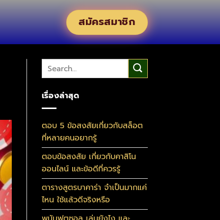
สมัครสมาชิก
เรื่องล่าสุด
ตอบ 5 ข้อสงสัยเกี่ยวกับสล็อต
ที่หลายคนอยากรู้
ตอบข้อสงสัย เกี่ยวกับคาสิโน
ออนไลน์ และข้อดีที่ควรรู้
ตารางสูตรบาคาร่า จำเป็นมากแค่
ไหน ใช้แล้วดีจริงหรือ
พนันฟุตซอล เล่นยังไง และ