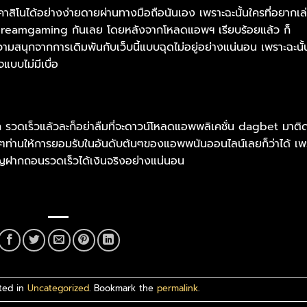
าสิโนได้อย่างง่ายดายผ่านทางมือถือนันเอง เพราะฉะนั้นใครที่อยากเล
dreamgaming กันเลย โดยหลังจากโหลดแอพฯ เรียบร้อยแล้ว ก็
ความสนุกจากการเดิมพันกับเว็บนี้แบบฉุดไม่อยู่อย่างแน่นอน เพราะฉะนั้
บบไม่มีเบื่อ
วดเร็วแล้วละก็อย่าลืมที่จะดาวน์โหลดแอพพลิเคชั่น dagbet มาติ
ลายๆท่านให้การยอมรับในอันดับต้นๆของแอพพนันออนไลน์เลยก็ว่าได้ เพ
ัญฝากถอนรวดเร็วได้เงินจริงอย่างแน่นอน
ted in
Uncategorized
. Bookmark the
permalink
.