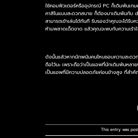
ใช้คอมพิวเตอร์หรืออุปกรณ์ PC ก็เดิมพันเกมค
คาสิโนแบบสะดวกสบาย ก็ต้องมาเดิมพันกับ 
สามารถเข้าเล่นได้ทันที รับรองว่าคุณจะได้รับ
ห้ามพลาดเด็ดขาด แล้วคุณจะพบกับความเร้าใจแ
ดังนั้นแล้วหากนักพนันคนไหนชอบความสะดวก ร
ถือไว้นะ เพราะถือว่าเป็นแอพที่นักเดิมพันห
เป็นแอพที่มีความปลอดภัยค่อนข้างสูง ที่สำค
This entry was pos